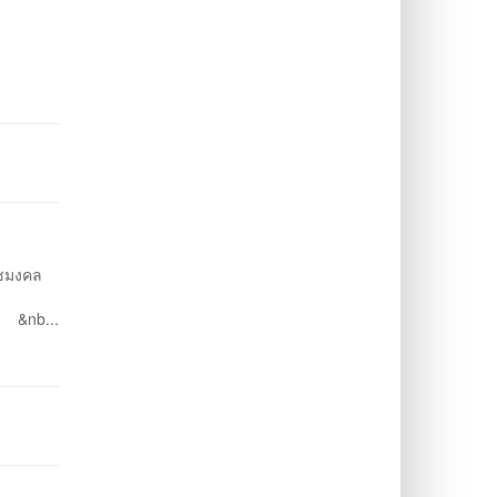
าชมงคล
. เวลา &nb...