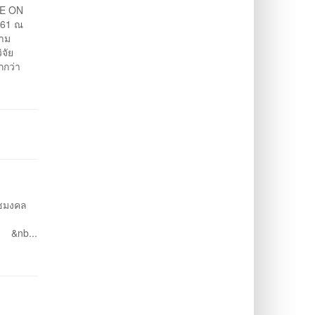
CE ON
561 ณ
วาม
จัย
กกว่า
าชมงคล
. เวลา &nb...