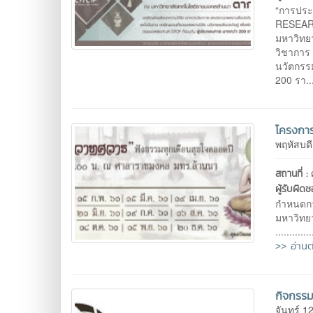
“การประ
RESEARC
มหาวิทย
วิชาการ
นวัตกรรม
200 รา..
โครงกา
พฤหัสบด
สถานที่ :
ผู้รับผิด
กำหนดกา
มหาวิทย
............
>> อ่านต
กิจกรรม
จันทร์ 1