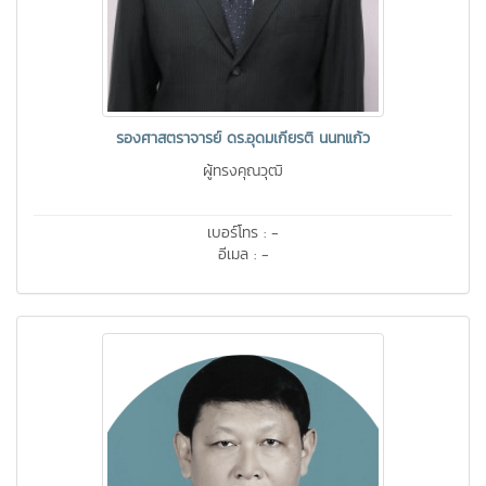
รองศาสตราจารย์ ดร.อุดมเกียรติ นนทแก้ว
ผู้ทรงคุณวุฒิ
เบอร์โทร : -
อีเมล : -