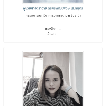
ผูู้ช่วยศาสตราจาย์ ดร.จิรพัฒน์พงษ์ เสนาบุตร
กรรมการสภาวิชาการจากคณาจารย์ประจำ
เบอร์โทร : -
อีเมล : -