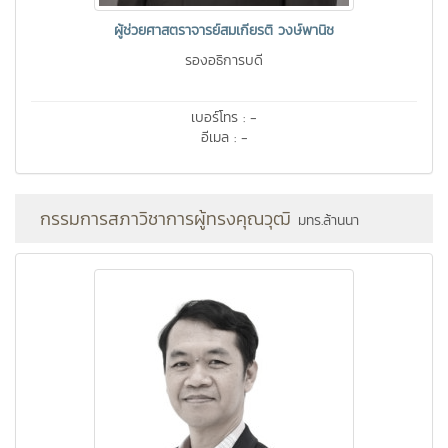
ผู้ช่วยศาสตราจารย์สมเกียรติ วงษ์พานิช
รองอธิการบดี
เบอร์โทร : -
อีเมล : -
กรรมการสภาวิชาการผู้ทรงคุณวุฒิ
มทร.ล้านนา