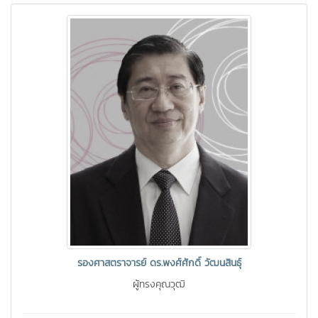
รองศาสตราจารย์ ดร.พงศ์ศักดิ์ วัฒนสินธุ์
ผู้ทรงคุณวุฒิ