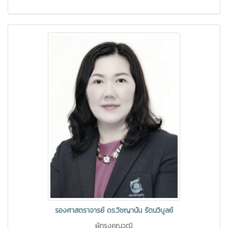
รองศาสตราจารย์ ดร.วิชญานัน รัตนวิบูลย์
ผู้ทรงคุณวุฒิ