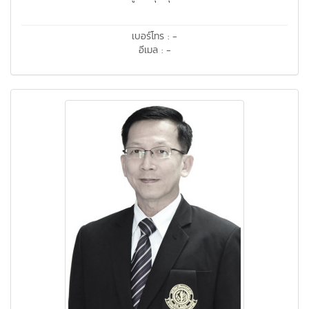
เบอร์โทร : -
อีเมล : -