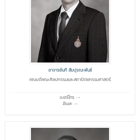
อาจารย์นที สัมปุรณะพันธ์
คณบดีคณะศิลปกรรมและสถาปัตยกรรมศาสตร์
เบอร์โทร : -
อีเมล : -