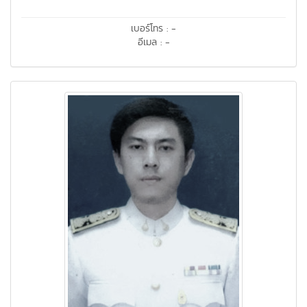
เบอร์โทร : -
อีเมล : -