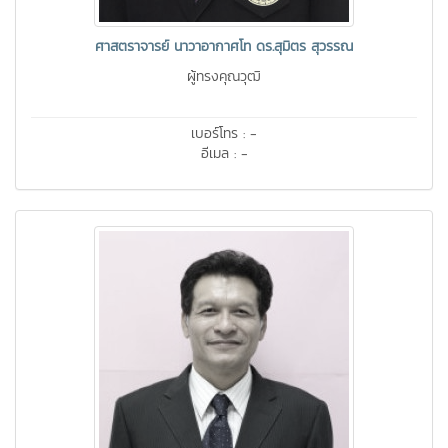
ศาสตราจารย์ นาวาอากาศโท ดร.สุมิตร สุวรรณ
ผู้ทรงคุณวุฒิ
เบอร์โทร : -
อีเมล : -