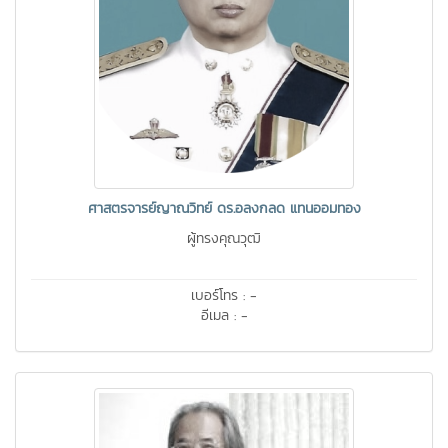
ศาสตรจารย์ญาณวิทย์ ดร.อลงกลด แทนออมทอง
ผู้ทรงคุณวุฒิ
เบอร์โทร : -
อีเมล : -