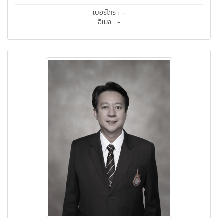
เบอร์โทร : -
อีเมล : -