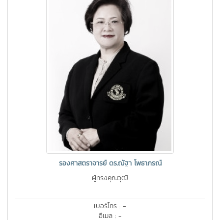
รองศาสตราจารย์ ดร.ณัฐา โพธาภรณ์
ผู้ทรงคุณวุฒิ
เบอร์โทร : -
อีเมล : -