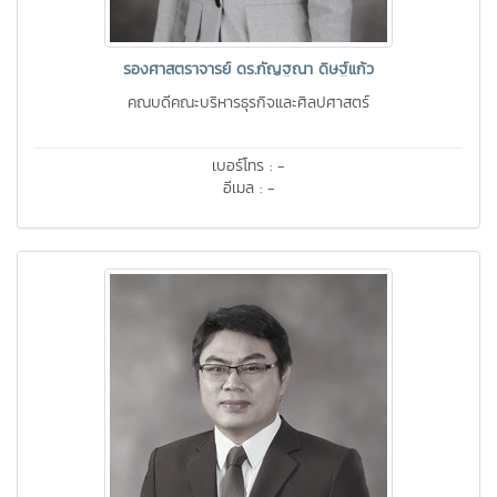
รองศาสตราจารย์ ดร.กัญฐณา ดิษฐ์แก้ว
คณบดีคณะบริหารธุรกิจและศิลปศาสตร์
เบอร์โทร : -
อีเมล : -