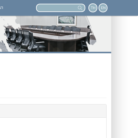
นา
TH
EN