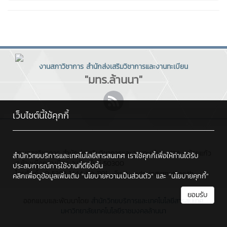
งานสภาวิชาการ สำนักส่งเสริมวิชาการและงานทะเบียน
"มทร.ล้านนา"
เว็บไซต์นี้ใช้คุกกี้
งานสภาวิชาการ สำนักส่งเสริมวิชาการและงานทะเบียน : 128 ถ.ห้วยแก้ว
สำนักวิทยบริการและเทคโนโลยีสารสนเทศ เราใช้คุกกี้เพื่อให้ท่านได้รับ
ต.ช้างเผือก อ.เมือง จ.เชียงใหม่ 50300
ประสบการณ์การใช้งานที่ดียิ่งขึ้น
โทรศัพท์ : 0 5392 1444 ต่อ 1101 , อีเมล : admin@rmutl.ac.th
คลิกเพื่อดูข้อมูลเพิ่มเติม
"นโยบายความเป็นส่วนตัว"
และ
"นโยบายคุกกี้"
ยอมรับ
ออกแบบและพัฒนาโดย
สำนักวิทยบริการและเทคโนโลยีสารสนเทศ
มหาวิทยาลัยเทคโนโลยีราชมงคลล้านนา