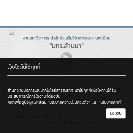
งานสภาวิชาการ สำนักส่งเสริมวิชาการและงานทะเบียน
"มทร.ล้านนา"
เว็บไซต์นี้ใช้คุกกี้
งานสภาวิชาการ สำนักส่งเสริมวิชาการและงานทะเบียน : 128 ถ.ห้วยแก้ว
สำนักวิทยบริการและเทคโนโลยีสารสนเทศ เราใช้คุกกี้เพื่อให้ท่านได้รับ
ต.ช้างเผือก อ.เมือง จ.เชียงใหม่ 50300
ประสบการณ์การใช้งานที่ดียิ่งขึ้น
โทรศัพท์ : 0 5392 1444 ต่อ 1101 , อีเมล : admin@rmutl.ac.th
คลิกเพื่อดูข้อมูลเพิ่มเติม
"นโยบายความเป็นส่วนตัว"
และ
"นโยบายคุกกี้"
ยอมรับ
ออกแบบและพัฒนาโดย
สำนักวิทยบริการและเทคโนโลยีสารสนเทศ
มหาวิทยาลัยเทคโนโลยีราชมงคลล้านนา